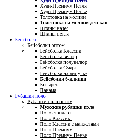
Худи-Премиум Начес
Худи-Премиум Петля
Худи-Премиум Пенье
Толстовка на молнии
Толстовка на молнии детская
Штаны начес
Штаны петля
Бейсболки
Бейсболки оптом
Бейсболка Классик
Бейсболка велюр
Бейсболка полувелюр
Бейсболка Смарт
Бейсболка на липучке
Бейсболки 6-клинки
Козырек
Панама
Рубашки поло
Рубашки поло оптом
Мужские рубашки поло
Поло стандарт
Поло Классик
Поло Классик с манжетами
Поло Премиум
Поло Премиум Пенье