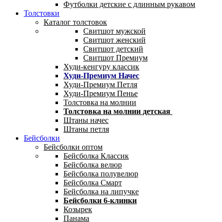
Футболки детские с длинным рукавом
Толстовки
Каталог толстовок
Свитшот мужской
Свитшот женский
Свитшот детский
Свитшот Премиум
Худи-кенгуру классик
Худи-Премиум Начес
Худи-Премиум Петля
Худи-Премиум Пенье
Толстовка на молнии
Толстовка на молнии детская
Штаны начес
Штаны петля
Бейсболки
Бейсболки оптом
Бейсболка Классик
Бейсболка велюр
Бейсболка полувелюр
Бейсболка Смарт
Бейсболка на липучке
Бейсболки 6-клинки
Козырек
Панама