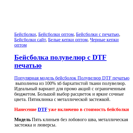
Бейсболки
,
Бейсболки оптом
,
Бейсболки с печатью
,
Бейсболки сайт
,
Белые кепки оптом
,
Черные кепки
оптом
Бейсболка полувелюр с DTF
печатью
Популярная модель бейсболок Полувелюр
DTF печатью
выполнена из 100% хб бархатистой ткани полувелюр.
Идеальный вариант для промо акций с ограниченным
бюджетом. Большой выбор расцветок и яркие сочные
цвета. Пятиклинка с металлической застежкой.
Нанесение
DTF
уже включено в стоимость бейсболки
Модель
Пять клиньев без лобового шва, металлическая
застежка и люверсы.