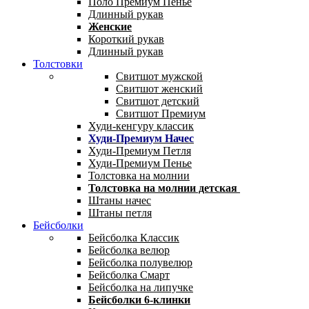
Поло Премиум Пенье
Длинный рукав
Женские
Короткий рукав
Длинный рукав
Толстовки
Свитшот мужской
Свитшот женский
Свитшот детский
Свитшот Премиум
Худи-кенгуру классик
Худи-Премиум Начес
Худи-Премиум Петля
Худи-Премиум Пенье
Толстовка на молнии
Толстовка на молнии детская
Штаны начес
Штаны петля
Бейсболки
Бейсболка Классик
Бейсболка велюр
Бейсболка полувелюр
Бейсболка Смарт
Бейсболка на липучке
Бейсболки 6-клинки