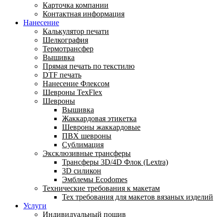
Карточка компании
Контактная информация
Нанесение
Калькулятор печати
Шелкография
Термотрансфер
Вышивка
Прямая печать по текстилю
DTF печать
Нанесение Флексом
Шевроны TexFlex
Шевроны
Вышивка
Жаккардовая этикетка
Шевроны жаккардовые
ПВХ шевроны
Сублимация
Эксклюзивные трансферы
Трансферы 3D/4D Флок (Lextra)
3D силикон
Эмблемы Ecodomes
Технические требования к макетам
Тех требования для макетов вязаных изделий
Услуги
Индивидуальный пошив