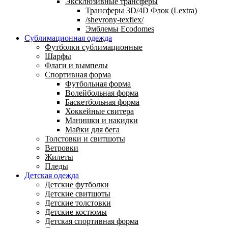
Эксклюзивные трансферы
Трансферы 3D/4D Флок (Lextra)
/shevrony-texflex/
Эмблемы Ecodomes
Сублимационная одежда
Футболки сублимационные
Шарфы
Флаги и вымпелы
Спортивная форма
Футбольная форма
Волейбольная форма
Баскетбольная форма
Хоккейные свитера
Манишки и накидки
Майки для бега
Толстовки и свитшоты
Ветровки
Жилеты
Пледы
Детская одежда
Детские футболки
Детские свитшоты
Детские толстовки
Детские костюмы
Детская спортивная форма