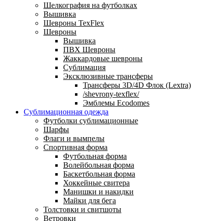
Шелкография на футболках
Вышивка
Шевроны TexFlex
Шевроны
Вышивка
ПВХ Шевроны
Жаккардовые шевроны
Сублимация
Эксклюзивные трансферы
Трансферы 3D/4D Флок (Lextra)
/shevrony-texflex/
Эмблемы Ecodomes
Сублимационная одежда
Футболки сублимационные
Шарфы
Флаги и вымпелы
Спортивная форма
Футбольная форма
Волейбольная форма
Баскетбольная форма
Хоккейные свитера
Манишки и накидки
Майки для бега
Толстовки и свитшоты
Ветровки