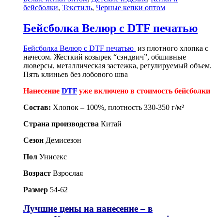
бейсболки
,
Текстиль
,
Черные кепки оптом
Бейсболка Велюр с DTF печатью
Бейсболка Велюр с
DTF печатью
из плотного хлопка с
начесом. Жесткий козырек “сэндвич”, обшивные
люверсы, металлическая застежка, регулируемый объем.
Пять клиньев без лобового шва
Нанесение
DTF
уже включено в стоимость бейсболки
Состав:
Хлопок – 100%, плотность 330-350 г/м²
Страна производства
Китай
Сезон
Демисезон
Пол
Унисекс
Возраст
Взрослая
Размер
54-62
Лучшие цены на нанесение – в