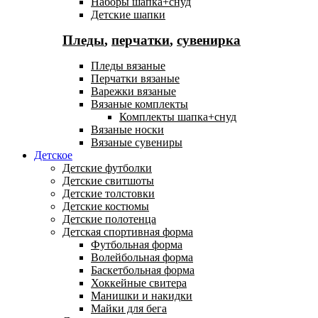
Наборы шапка+снуд
Детские шапки
Пледы
,
перчатки
,
сувенирка
Пледы вязаные
Перчатки вязаные
Варежки вязаные
Вязаные комплекты
Комплекты шапка+снуд
Вязаные носки
Вязаные сувениры
Детское
Детские футболки
Детские свитшоты
Детские толстовки
Детские костюмы
Детские полотенца
Детская спортивная форма
Футбольная форма
Волейбольная форма
Баскетбольная форма
Хоккейные свитера
Манишки и накидки
Майки для бега