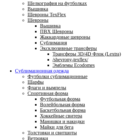
Шелкография на футболках
Вышивка
Шевроны TexFlex
Шевроны
Вышивка
ПВХ Шевроны
Жаккардовые шевроны
Сублимация
Эксклюзивные трансферы
Трансферы 3D/4D Флок (Lextra)
/shevrony-texflex/
Эмблемы Ecodomes
Сублимационная одежда
Футболки сублимационные
Шарфы
Флаги и вымпелы
Спортивная форма
Футбольная форма
Волейбольная форма
Баскетбольная форма
Хоккейные свитера
Манишки и накидки
Майки для бега
Толстовки и свитшоты
Ветровки