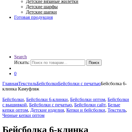
Детские вязаные жилетки
Детские шарфы
Детские шапки
Готовая продукция
Search
Искать:
Поиск
0
Главная
Текстиль
Бейсболки
Бейсболки с печатью
Бейсболка 6-
клинка Камуфляж
Бейсболки
,
Бейсболки 6-клинки
,
Бейсболки оптом
,
Бейсболки
с вышивкой
,
Бейсболки с печатью
,
Бейсболки сайт
,
Белые
кепки оптом
,
Детские изделия
,
Кепки и бейсболки
,
Текстиль
,
Черные кепки оптом
Бейсболка 6-клинка