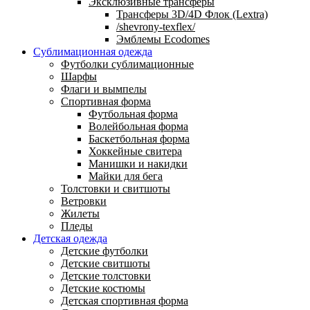
Эксклюзивные трансферы
Трансферы 3D/4D Флок (Lextra)
/shevrony-texflex/
Эмблемы Ecodomes
Сублимационная одежда
Футболки сублимационные
Шарфы
Флаги и вымпелы
Спортивная форма
Футбольная форма
Волейбольная форма
Баскетбольная форма
Хоккейные свитера
Манишки и накидки
Майки для бега
Толстовки и свитшоты
Ветровки
Жилеты
Пледы
Детская одежда
Детские футболки
Детские свитшоты
Детские толстовки
Детские костюмы
Детская спортивная форма