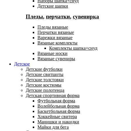
Наборы шапка+снуд
Детские шапки
Пледы
,
перчатки
,
сувенирка
Пледы вязаные
Перчатки вязаные
Варежки вязаные
Вязаные комплекты
Комплекты шапка+снуд
Вязаные носки
Вязаные сувениры
Детское
Детские футболки
Детские свитшоты
Детские толстовки
Детские костюмы
Детские полотенца
Детская спортивная форма
Футбольная форма
Волейбольная форма
Баскетбольная форма
Хоккейные свитера
Манишки и накидки
Майки для бега