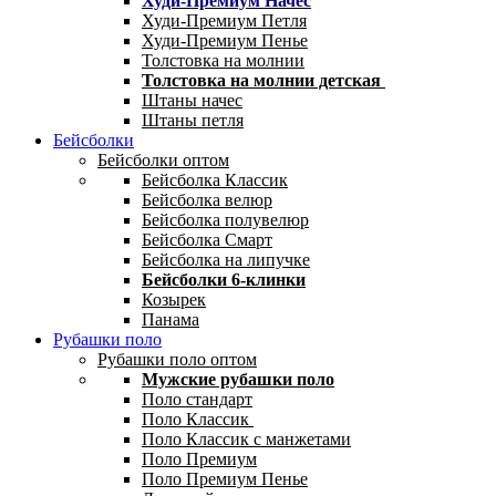
Худи-Премиум Начес
Худи-Премиум Петля
Худи-Премиум Пенье
Толстовка на молнии
Толстовка на молнии детская
Штаны начес
Штаны петля
Бейсболки
Бейсболки оптом
Бейсболка Классик
Бейсболка велюр
Бейсболка полувелюр
Бейсболка Смарт
Бейсболка на липучке
Бейсболки 6-клинки
Козырек
Панама
Рубашки поло
Рубашки поло оптом
Мужские рубашки поло
Поло стандарт
Поло Классик
Поло Классик с манжетами
Поло Премиум
Поло Премиум Пенье