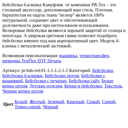
Бейсболка 6-клинка Камуфляж от компании PR-Tex – это
стильный аксессуар, дополняющий ваш стиль. Плотная,
бархатистая на ощупь ткань “велюр” является 100%
натуральной, сохраняет цвет и обеспечивающей
долговечность даже при интенсивном использовании.
Велюровые бейсболки являются хорошей защитой от солнца и
непогоды. А широкая цветовая гамма позволит подобрать
бейсболки именно под ваш корпоративный цвет. Модель 6-
клинка с металлической застежкой.
Возможная персонализация:
вышивка
,
термотрансфер
,
шевроны TexFlex
.
DTF Печать
Артикул:
pr-bsb-vel-01-1-1-1-2-1-2
Категорий:
Бейсболки
,
Бейсболки 6-клинки
,
Бейсболки оптом
,
Бейсболки с
вышивкой
,
Бейсболки с печатью
,
Бейсболки сайт
,
Белые
кепки оптом
,
Детские изделия
,
Кепки и бейсболки
,
Текстиль
,
Черные кепки оптом
Белый
,
Желтый
,
Зеленый
,
Красный
,
Серый
,
Синий
,
Цвет
Темно-синий
,
Чёрный