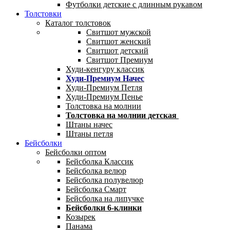
Футболки детские с длинным рукавом
Толстовки
Каталог толстовок
Свитшот мужской
Свитшот женский
Свитшот детский
Свитшот Премиум
Худи-кенгуру классик
Худи-Премиум Начес
Худи-Премиум Петля
Худи-Премиум Пенье
Толстовка на молнии
Толстовка на молнии детская
Штаны начес
Штаны петля
Бейсболки
Бейсболки оптом
Бейсболка Классик
Бейсболка велюр
Бейсболка полувелюр
Бейсболка Смарт
Бейсболка на липучке
Бейсболки 6-клинки
Козырек
Панама