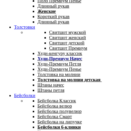
Поло Премиум Пенье
Длинный рукав
Женские
Короткий рукав
Длинный рукав
Толстовки
Свитшот мужской
Свитшот женский
Свитшот детский
Свитшот Премиум
Худи-кенгуру классик
Худи-Премиум Начес
Худи-Премиум Петля
Худи-Премиум Пенье
Толстовка на молнии
Толстовка на молнии детская
Штаны начес
Штаны петля
Бейсболки
Бейсболка Классик
Бейсболка велюр
Бейсболка полувелюр
Бейсболка Смарт
Бейсболка на липучке
Бейсболки 6-клинки