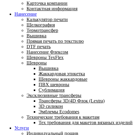
Карточка компании
Контактная информация
Нанесение
Калькулятор печати
Шелкография
Термотрансфер
Вышивка
Прямая печать по текстилю
DTF печать
Нанесение Флексом
Шевроны TexFlex
Шевроны
Вышивка
Жаккардовая этикетка
Шевроны жаккардовые
ПВХ шевроны
Сублимация
Эксклюзивные трансферы
Трансферы 3D/4D Флок (Lextra)
3D силикон
Эмблемы Ecodomes
Технические требования к макетам
Тех требования для макетов вязаных изделий
Услуги
Индивидуальный пошив