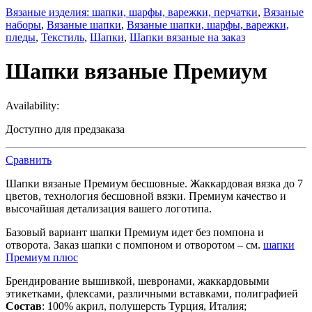
Вязаные изделия: шапки, шарфы, варежки, перчатки
,
Вязаные
наборы
,
Вязаные шапки
,
Вязаные шапки, шарфы, варежки,
пледы
,
Текстиль
,
Шапки
,
Шапки вязаные на заказ
Шапки вязаные Премиум
Availability:
Доступно для предзаказа
Сравнить
Шапки вязаные Премиум бесшовные. Жаккардовая вязка до 7
цветов, технология бесшовной вязки. Премиум качество и
высочайшая детализация вашего логотипа.
Базовый вариант шапки Премиум идет без помпона и
отворота. Заказ шапки с помпоном и отворотом – см.
шапки
Премиум плюс
Брендирование вышивкой, шевронами, жаккардовыми
этикетками, флексами, различными вставками, полиграфией
Состав
: 100% акрил, полушерсть Турция, Италия;