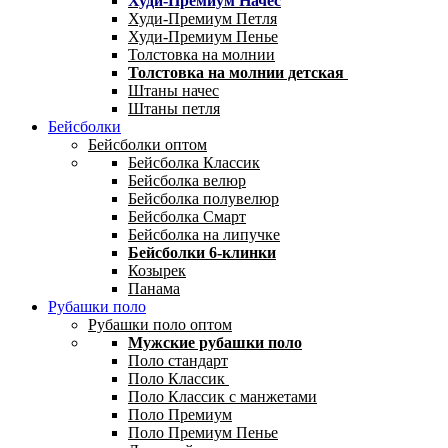
Худи-Премиум Начес
Худи-Премиум Петля
Худи-Премиум Пенье
Толстовка на молнии
Толстовка на молнии детская
Штаны начес
Штаны петля
Бейсболки
Бейсболки оптом
Бейсболка Классик
Бейсболка велюр
Бейсболка полувелюр
Бейсболка Смарт
Бейсболка на липучке
Бейсболки 6-клинки
Козырек
Панама
Рубашки поло
Рубашки поло оптом
Мужские рубашки поло
Поло стандарт
Поло Классик
Поло Классик с манжетами
Поло Премиум
Поло Премиум Пенье