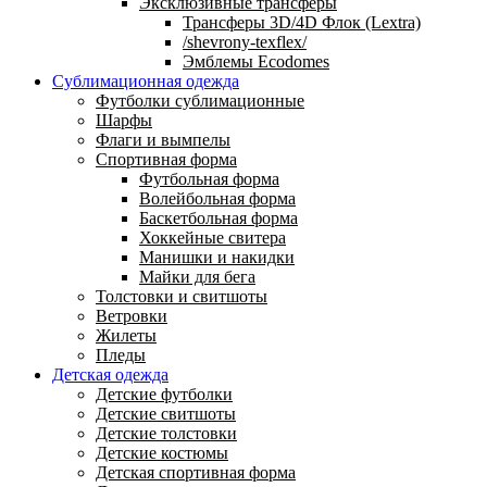
Эксклюзивные трансферы
Трансферы 3D/4D Флок (Lextra)
/shevrony-texflex/
Эмблемы Ecodomes
Сублимационная одежда
Футболки сублимационные
Шарфы
Флаги и вымпелы
Спортивная форма
Футбольная форма
Волейбольная форма
Баскетбольная форма
Хоккейные свитера
Манишки и накидки
Майки для бега
Толстовки и свитшоты
Ветровки
Жилеты
Пледы
Детская одежда
Детские футболки
Детские свитшоты
Детские толстовки
Детские костюмы
Детская спортивная форма