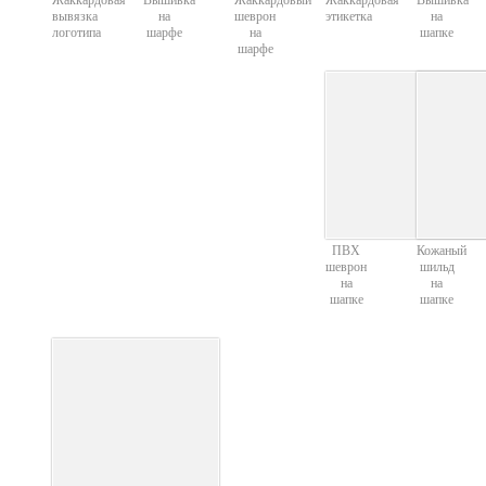
Жаккардовая
Вышивка
Жаккардовый
Жаккардовая
Вышивка
вывязка
на
шеврон
этикетка
на
логотипа
шарфе
на
шапке
шарфе
ПВХ
Кожаный
шеврон
шильд
на
на
шапке
шапке