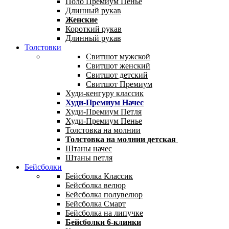
Поло Премиум Пенье
Длинный рукав
Женские
Короткий рукав
Длинный рукав
Толстовки
Свитшот мужской
Свитшот женский
Свитшот детский
Свитшот Премиум
Худи-кенгуру классик
Худи-Премиум Начес
Худи-Премиум Петля
Худи-Премиум Пенье
Толстовка на молнии
Толстовка на молнии детская
Штаны начес
Штаны петля
Бейсболки
Бейсболка Классик
Бейсболка велюр
Бейсболка полувелюр
Бейсболка Смарт
Бейсболка на липучке
Бейсболки 6-клинки