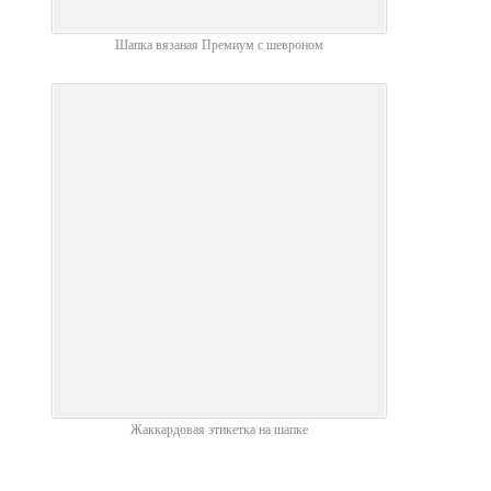
Шапка вязаная Премиум с шевроном
Жаккардовая этикетка на шапке