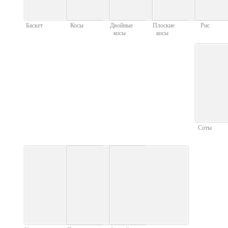
Баскет
Косы
Двойные
Плоские
Рис
косы
косы
Соты