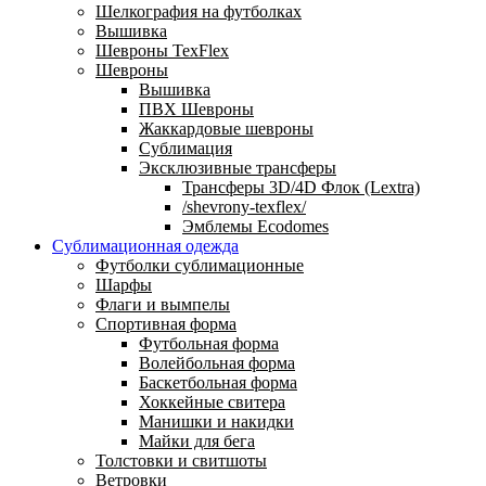
Шелкография на футболках
Вышивка
Шевроны TexFlex
Шевроны
Вышивка
ПВХ Шевроны
Жаккардовые шевроны
Сублимация
Эксклюзивные трансферы
Трансферы 3D/4D Флок (Lextra)
/shevrony-texflex/
Эмблемы Ecodomes
Сублимационная одежда
Футболки сублимационные
Шарфы
Флаги и вымпелы
Спортивная форма
Футбольная форма
Волейбольная форма
Баскетбольная форма
Хоккейные свитера
Манишки и накидки
Майки для бега
Толстовки и свитшоты
Ветровки