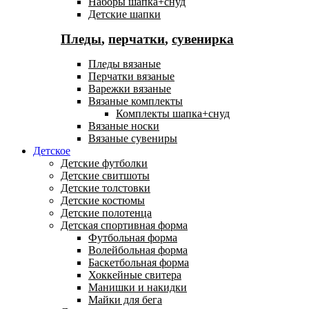
Наборы шапка+снуд
Детские шапки
Пледы
,
перчатки
,
сувенирка
Пледы вязаные
Перчатки вязаные
Варежки вязаные
Вязаные комплекты
Комплекты шапка+снуд
Вязаные носки
Вязаные сувениры
Детское
Детские футболки
Детские свитшоты
Детские толстовки
Детские костюмы
Детские полотенца
Детская спортивная форма
Футбольная форма
Волейбольная форма
Баскетбольная форма
Хоккейные свитера
Манишки и накидки
Майки для бега