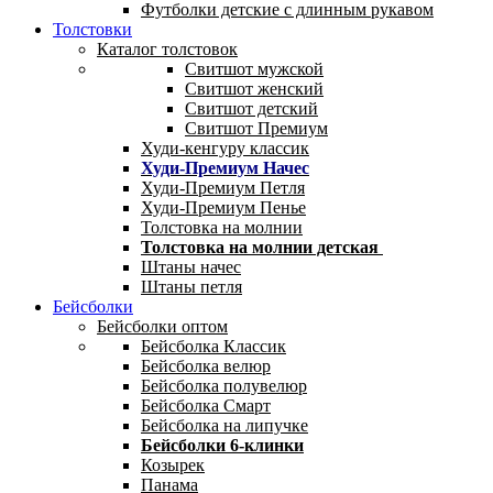
Футболки детские с длинным рукавом
Толстовки
Каталог толстовок
Свитшот мужской
Свитшот женский
Свитшот детский
Свитшот Премиум
Худи-кенгуру классик
Худи-Премиум Начес
Худи-Премиум Петля
Худи-Премиум Пенье
Толстовка на молнии
Толстовка на молнии детская
Штаны начес
Штаны петля
Бейсболки
Бейсболки оптом
Бейсболка Классик
Бейсболка велюр
Бейсболка полувелюр
Бейсболка Смарт
Бейсболка на липучке
Бейсболки 6-клинки
Козырек
Панама