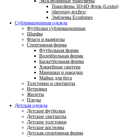
Эксклюзивные трансферы
Трансферы 3D/4D Флок (Lextra)
/shevrony-texflex/
Эмблемы Ecodomes
Сублимационная одежда
Футболки сублимационные
Шарфы
Флаги и вымпелы
Спортивная форма
Футбольная форма
Волейбольная форма
Баскетбольная форма
Хоккейные свитера
Манишки и накидки
Майки для бега
Толстовки и свитшоты
Ветровки
Жилеты
Пледы
Детская одежда
Детские футболки
Детские свитшоты
Детские толстовки
Детские костюмы
Детская спортивная форма