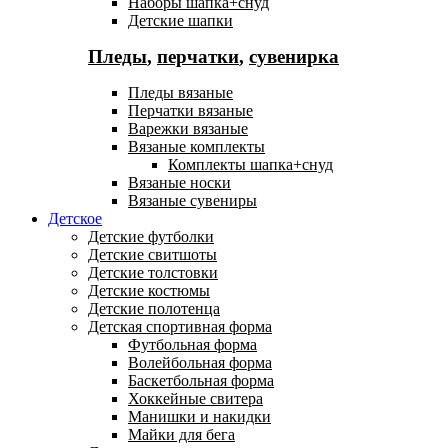
Наборы шапка+снуд
Детские шапки
Пледы
,
перчатки
,
сувенирка
Пледы вязаные
Перчатки вязаные
Варежки вязаные
Вязаные комплекты
Комплекты шапка+снуд
Вязаные носки
Вязаные сувениры
Детское
Детские футболки
Детские свитшоты
Детские толстовки
Детские костюмы
Детские полотенца
Детская спортивная форма
Футбольная форма
Волейбольная форма
Баскетбольная форма
Хоккейные свитера
Манишки и накидки
Майки для бега