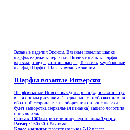
Вязаные изделия Эконом
,
Вязаные изделия: шапки,
шарфы, варежки, перчатки
,
Вязаные шапки, шарфы,
варежки, пледы
,
Летние шарфы
,
Текстиль
,
Футбольные
шарфы
,
Шарфы
,
Шарфы вязаные эконом
Шарфы вязаные Инверсия
Шарф вязаный Инверсия. Одинарный (однослойный) с
вывязанным рисунком. С зеркальным отображением на
обратной стороне, т.е. на оборотной стороне шарфы
будет выворотка (зеркальная изнанка) вашего логотипа
или слогана.
Состав
: 100% акрил или полушерсть пр-ва Турция;
Размер
: 160х30 + бахрома
Класс машины
: плосковязальная 7-12 класса