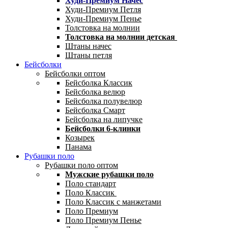
Худи-Премиум Начес
Худи-Премиум Петля
Худи-Премиум Пенье
Толстовка на молнии
Толстовка на молнии детская
Штаны начес
Штаны петля
Бейсболки
Бейсболки оптом
Бейсболка Классик
Бейсболка велюр
Бейсболка полувелюр
Бейсболка Смарт
Бейсболка на липучке
Бейсболки 6-клинки
Козырек
Панама
Рубашки поло
Рубашки поло оптом
Мужские рубашки поло
Поло стандарт
Поло Классик
Поло Классик с манжетами
Поло Премиум
Поло Премиум Пенье