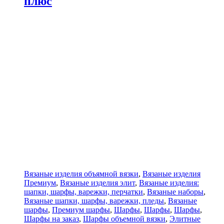
плюс
Вязаные изделия объямной вязки
,
Вязаные изделия
Премиум
,
Вязаные изделия элит
,
Вязаные изделия:
шапки, шарфы, варежки, перчатки
,
Вязаные наборы
,
Вязаные шапки, шарфы, варежки, пледы
,
Вязаные
шарфы
,
Премиум шарфы
,
Шарфы
,
Шарфы
,
Шарфы
,
Шарфы на заказ
,
Шарфы объемной вязки
,
Элитные