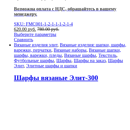
Возможна оплата с НДС, обращайтесь в вашему
менеджеру.
SKU: FMC001-1-2-1-1-1-2-1-4
620.00
р
уб.
780.00
р
уб.
Выберите параметры
Сравнить
Вязаные изделия элит
,
Вязаные изделия: шапки, шарфы,
варежки, перчатки
,
Вязаные наборы
,
Вязаные шапки,
шарфы, варежки, пледы
,
Вязаные шарфы
,
Текстиль
,
Футбольные шарфы
,
Шарфы
,
Шарфы на заказ
,
Шарфы
Элит
,
Элитные шарфы и шапки
Шарфы вязаные Элит-300