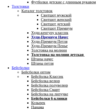
Футболки детские с длинным рукавом
Толстовки
Каталог толстовок
Свитшот мужской
Свитшот женский
Свитшот детский
Свитшот Премиум
Худи-кенгуру классик
Худи-Премиум Начес
Худи-Премиум Петля
Худи-Премиум Пенье
Толстовка на молнии
Толстовка на молнии детская
Штаны начес
Штаны петля
Бейсболки
Бейсболки оптом
Бейсболка Классик
Бейсболка велюр
Бейсболка полувелюр
Бейсболка Смарт
Бейсболка на липучке
Бейсболки 6-клинки
Козырек
Панама