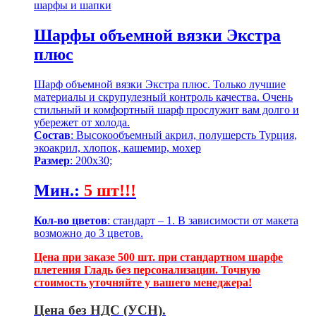
шарфы и шапки
Шарфы объемной вязки Экстра
плюс
Шарф объемной вязки Экстра плюс. Только лучшие
материалы и скрупулезный контроль качества. Очень
стильный и комфортный шарф прослужит вам долго и
убережет от холода.
Состав
: Высокообъемный акрил, полушерсть Турция,
экоакрил, хлопок, кашемир, мохер
Размер
: 200х30;
Мин.
:
5 шт!!!
Кол-во цветов
: стандарт – 1. В зависимости от макета
возможно до 3 цветов.
Цена при заказе 500 шт. при стандартном шарфе
плетения Гладь без персонализации. Точную
стоимость уточняйте у вашего менеджера!
Цена без НДС (УСН).