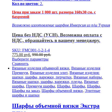
Кол-во цветов
: 2.
Цена при заказе 1 000 шт. размера 160х30 см. с
бахромой
Возможно изготовление шарфов Инверсия из п/ш Турция
Цена без НДС (УСН). Возможна оплата с
НДС, обращайтесь в вашему менеджеру.
SKU: FMC001-1-2-1-4
775.00
р
уб.
990.00
р
уб.
Выберите параметры
Сравнить
Вязаные изделия объямной вязки
,
Вязаные изделия
Премиум
,
Вязаные изделия элит
,
Вязаные изделия:
шапки, шарфы, варежки, перчатки
,
Вязаные наборы
,
Вязаные шапки, шарфы, варежки, пледы
,
Вязаные
шарфы
,
Премиум шарфы
,
Шарфы
,
Шарфы
,
Шарфы
,
Шарфы на заказ
,
Шарфы объемной вязки
,
Элитные
шарфы и шапки
Шарфы объемной вязки Экстра