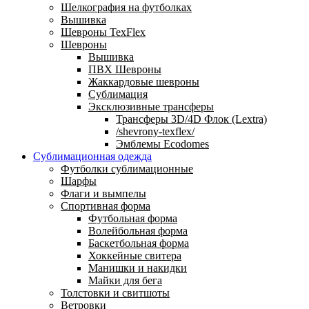
Шелкография на футболках
Вышивка
Шевроны TexFlex
Шевроны
Вышивка
ПВХ Шевроны
Жаккардовые шевроны
Сублимация
Эксклюзивные трансферы
Трансферы 3D/4D Флок (Lextra)
/shevrony-texflex/
Эмблемы Ecodomes
Сублимационная одежда
Футболки сублимационные
Шарфы
Флаги и вымпелы
Спортивная форма
Футбольная форма
Волейбольная форма
Баскетбольная форма
Хоккейные свитера
Манишки и накидки
Майки для бега
Толстовки и свитшоты
Ветровки