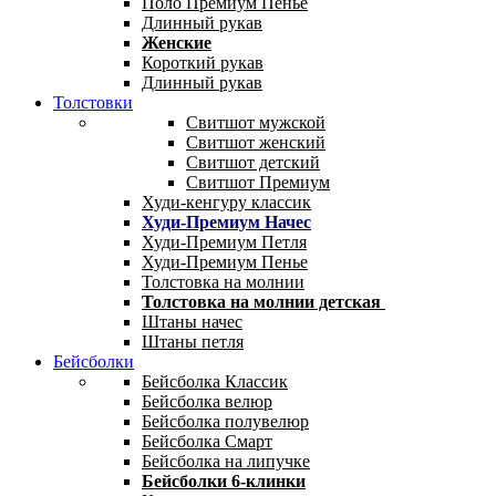
Поло Премиум Пенье
Длинный рукав
Женские
Короткий рукав
Длинный рукав
Толстовки
Свитшот мужской
Свитшот женский
Свитшот детский
Свитшот Премиум
Худи-кенгуру классик
Худи-Премиум Начес
Худи-Премиум Петля
Худи-Премиум Пенье
Толстовка на молнии
Толстовка на молнии детская
Штаны начес
Штаны петля
Бейсболки
Бейсболка Классик
Бейсболка велюр
Бейсболка полувелюр
Бейсболка Смарт
Бейсболка на липучке
Бейсболки 6-клинки