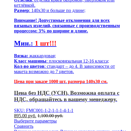
кетлёвкой.
Размер
: 140х30 и больше по длине;
Внимание! Допустимые отклонения для всех
вязаных изделий, связанные с производственным
процессом: 3% по ширине и длине.
Мин.
:
1 шт!!!
Вязка:
жаккардовая;
Класс машины
: плосковязальная 12-16 класса;
Кол-во цветов
: стандарт – до 4. В зависимости от
макета возможно до 7 цветов.
Цена при заказе 1000 шт. размера 140х30 см.
Цена без НДС (УСН). Возможна оплата с
НДС, обращайтесь в вашему менеджеру.
SKU: FMC001-1-2-1-1-1-4-1-1
895.00
р
уб.
1,100.00
р
уб.
Выберите параметры
Сравнить