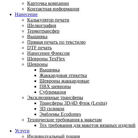
Карточка компании
Контактная информация
Нанесение
Калькулятор печати
Шелкография
Термотрансфер
Вышивка
Прямая печать по текстилю
DTF печать
Нанесение Флексом
Шевроны TexFlex
Шевроны
Вышивка
Жаккардовая этикетка
Шевроны жаккардовые
ПВХ шевроны
Сублимация
Эксклюзивные трансферы
Трансферы 3D/4D Флок (Lextra)
3D силикон
Эмблемы Ecodomes
Технические требования к макетам
Тех требования для макетов вязаных изделий
Услуги
Индивидуальный пошив