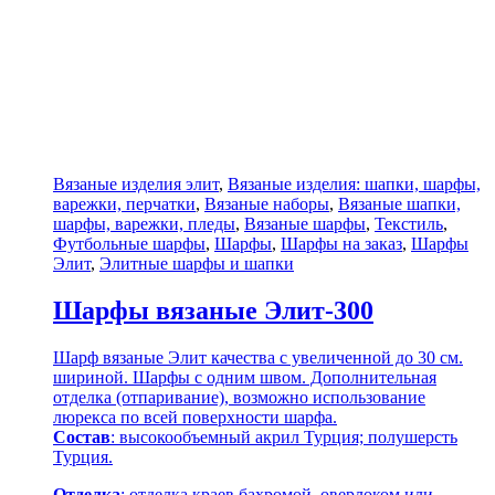
Вязаные изделия элит
,
Вязаные изделия: шапки, шарфы,
варежки, перчатки
,
Вязаные наборы
,
Вязаные шапки,
шарфы, варежки, пледы
,
Вязаные шарфы
,
Текстиль
,
Футбольные шарфы
,
Шарфы
,
Шарфы на заказ
,
Шарфы
Элит
,
Элитные шарфы и шапки
Шарфы вязаные Элит-300
Шарф вязаные Элит качества с увеличенной до 30 см.
шириной. Шарфы с одним швом. Дополнительная
отделка (отпаривание), возможно использование
люрекса по всей поверхности шарфа.
Состав
: высокообъемный акрил Турция; полушерсть
Турция.
Отделка
: отделка краев бахромой, оверлоком или