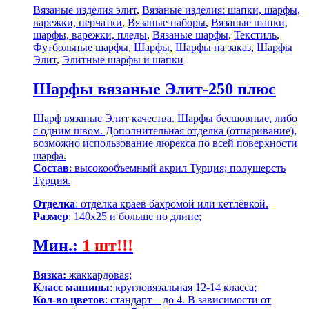
Вязаные изделия элит
,
Вязаные изделия: шапки, шарфы,
варежки, перчатки
,
Вязаные наборы
,
Вязаные шапки,
шарфы, варежки, пледы
,
Вязаные шарфы
,
Текстиль
,
Футбольные шарфы
,
Шарфы
,
Шарфы на заказ
,
Шарфы
Элит
,
Элитные шарфы и шапки
Шарфы вязаные Элит-250 плюс
Шарф вязаные Элит качества. Шарфы бесшовные, либо
с одним швом. Дополнительная отделка (отпаривание),
возможно использование люрекса по всей поверхности
шарфа.
Состав
: высокообъемный акрил Турция; полушерсть
Турция.
Отделка
: отделка краев бахромой или кетлёвкой.
Размер
: 140х25 и больше по длине;
Мин.
:
1 шт!!!
Вязка:
жаккардовая;
Класс машины
: кругловязальная 12-14 класса;
Кол-во цветов
: стандарт – до 4. В зависимости от