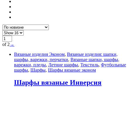
of 2
→
Вязаные изделия Эконом
,
Вязаные изделия: шапки,
шарфы, варежки, перчатки
,
Вязаные шапки, шарфы,
варежки, пледы
,
Летние шарфы
,
Текстиль
,
Футбольные
шарфы
,
Шарфы
,
Шарфы вязаные эконом
Шарфы вязаные Инверсия