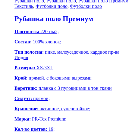
Рубашки поло
,
Рубашки поло
,
Рубашки поло Премиум
,
Текстиль
,
Футболки поло
,
Футболки поло
Рубашка поло Премиум
Плотность:
220 г/м2;
Состав:
100% хлопок;
Тип полотна:
пике, малоусадочное, кардное пр-ва
Индия
Размеры:
XS-3XL
Крой:
прямой, с боковыми вырезами
Воротник:
планка с 3 пуговицами в тон ткани
Силуэт:
прямой;
Крашение:
активное, суперстойкое;
Марка:
PR-Tex Premium;
Кол-во цветов:
19;