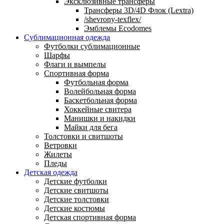
Эксклюзивные трансферы
Трансферы 3D/4D Флок (Lextra)
/shevrony-texflex/
Эмблемы Ecodomes
Сублимационная одежда
Футболки сублимационные
Шарфы
Флаги и вымпелы
Спортивная форма
Футбольная форма
Волейбольная форма
Баскетбольная форма
Хоккейные свитера
Манишки и накидки
Майки для бега
Толстовки и свитшоты
Ветровки
Жилеты
Пледы
Детская одежда
Детские футболки
Детские свитшоты
Детские толстовки
Детские костюмы
Детская спортивная форма