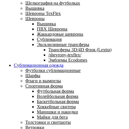
Шелкография на футболках
Вышивка
Шевроны TexFlex
Шевроны
Вышивка
ПВХ Шевроны
Жаккардовые шевроны
Сублимация
Эксклюзивные трансферы
Трансферы 3D/4D Флок (Lextra)
/shevrony-texflex/
Эмблемы Ecodomes
Сублимационная одежда
Футболки сублимационные
Шарфы
Флаги и вымпелы
Спортивная форма
Футбольная форма
Волейбольная форма
Баскетбольная форма
Хоккейные свитера
Манишки и накидки
Майки для бега
Толстовки и свитшоты
Ветровки