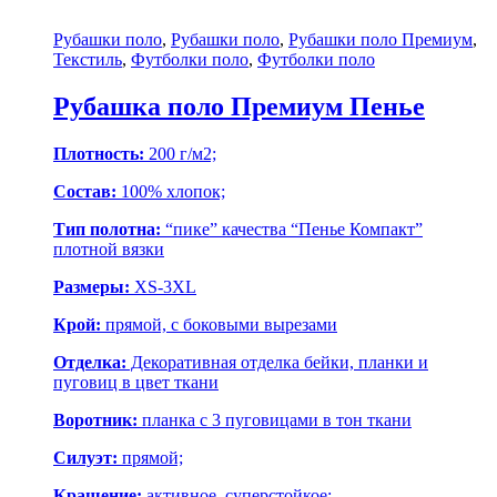
Рубашки поло
,
Рубашки поло
,
Рубашки поло Премиум
,
Текстиль
,
Футболки поло
,
Футболки поло
Рубашка поло Премиум Пенье
Плотность:
200 г/м2;
Состав:
100% хлопок;
Тип полотна:
“пике” качества “Пенье Компакт”
плотной вязки
Размеры:
XS-3XL
Крой:
прямой, с боковыми вырезами
Отделка:
Декоративная отделка бейки, планки и
пуговиц в цвет ткани
Воротник:
планка с 3 пуговицами в тон ткани
Силуэт:
прямой;
Крашение:
активное, суперстойкое;