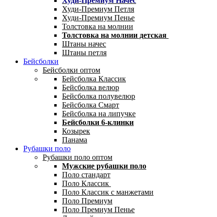
Худи-Премиум Начес
Худи-Премиум Петля
Худи-Премиум Пенье
Толстовка на молнии
Толстовка на молнии детская
Штаны начес
Штаны петля
Бейсболки
Бейсболки оптом
Бейсболка Классик
Бейсболка велюр
Бейсболка полувелюр
Бейсболка Смарт
Бейсболка на липучке
Бейсболки 6-клинки
Козырек
Панама
Рубашки поло
Рубашки поло оптом
Мужские рубашки поло
Поло стандарт
Поло Классик
Поло Классик с манжетами
Поло Премиум
Поло Премиум Пенье