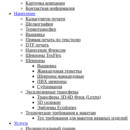
Карточка компании
Контактная информация
Нанесение
Калькулятор печати
Шелкография
Термотрансфер
Вышивка
Прямая печать по текстилю
DTF печать
Нанесение Флексом
Шевроны TexFlex
Шевроны
Вышивка
Жаккардовая этикетка
Шевроны жаккардовые
ПВХ шевроны
Сублимация
Эксклюзивные трансферы
Трансферы 3D/4D Флок (Lextra)
3D силикон
Эмблемы Ecodomes
Технические требования к макетам
Тех требования для макетов вязаных изделий
Услуги
Индивидуальный пошив