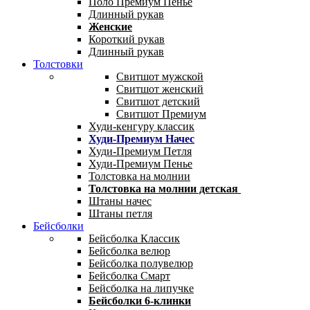
Поло Премиум Пенье
Длинный рукав
Женские
Короткий рукав
Длинный рукав
Толстовки
Свитшот мужской
Свитшот женский
Свитшот детский
Свитшот Премиум
Худи-кенгуру классик
Худи-Премиум Начес
Худи-Премиум Петля
Худи-Премиум Пенье
Толстовка на молнии
Толстовка на молнии детская
Штаны начес
Штаны петля
Бейсболки
Бейсболка Классик
Бейсболка велюр
Бейсболка полувелюр
Бейсболка Смарт
Бейсболка на липучке
Бейсболки 6-клинки