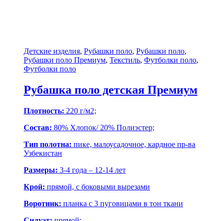
Детские изделия
,
Рубашки поло
,
Рубашки поло
,
Рубашки поло Премиум
,
Текстиль
,
Футболки поло
,
Футболки поло
Рубашка поло детская Премиум
Плотность:
220 г/м2;
Состав:
80% Хлопок/ 20% Полиэстер;
Тип полотна:
пике, малоусадочное, кардное пр-ва
Узбекистан
Размеры:
3-4 года – 12-14 лет
Крой:
прямой, с боковыми вырезами
Воротник:
планка с 3 пуговицами в тон ткани
Силуэт:
прямой;