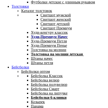
Футболки детские с длинным рукавом
Толстовки
Каталог толстовок
Свитшот мужской
Свитшот женский
Свитшот детский
Свитшот Премиум
Худи-кенгуру классик
Худи-Премиум Начес
Худи-Премиум Петля
Худи-Премиум Пенье
Толстовка на молнии
Толстовка на молнии детская
Штаны начес
Штаны петля
Бейсболки
Бейсболки оптом
Бейсболка Классик
Бейсболка велюр
Бейсболка полувелюр
Бейсболка Смарт
Бейсболка на липучке
Бейсболки 6-клинки
Козырек
Панама