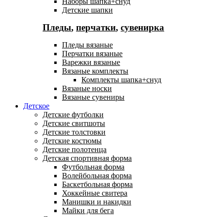
Наборы шапка+снуд
Детские шапки
Пледы
,
перчатки
,
сувенирка
Пледы вязаные
Перчатки вязаные
Варежки вязаные
Вязаные комплекты
Комплекты шапка+снуд
Вязаные носки
Вязаные сувениры
Детское
Детские футболки
Детские свитшоты
Детские толстовки
Детские костюмы
Детские полотенца
Детская спортивная форма
Футбольная форма
Волейбольная форма
Баскетбольная форма
Хоккейные свитера
Манишки и накидки
Майки для бега