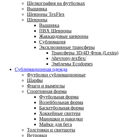
Шелкография на футболках
Вышивка
Шевроны TexFlex
Шевроны
Вышивка
ПВХ Шевроны
Жаккардовые шевроны
Сублимация
Эксклюзивные трансферы
Трансферы 3D/4D Флок (Lextra)
/shevrony-texflex/
Эмблемы Ecodomes
Сублимационная одежда
Футболки сублимационные
Шарфы
Флаги и вымпелы
Спортивная форма
Футбольная форма
Волейбольная форма
Баскетбольная форма
Хоккейные свитера
Манишки и накидки
Майки для бега
Толстовки и свитшоты
Ветровки