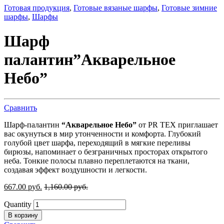
Готовая продукция
,
Готовые вязаные шарфы
,
Готовые зимние
шарфы
,
Шарфы
Шарф
палантин”Акварельное
Небо”
Сравнить
Шарф-палантин
“Акварельное Небо”
от PR TEX приглашает
вас окунуться в мир утонченности и комфорта. Глубокий
голубой цвет шарфа, переходящий в мягкие переливы
бирюзы, напоминает о безграничных просторах открытого
неба. Тонкие полосы плавно переплетаются на ткани,
создавая эффект воздушности и легкости.
667.00
р
уб.
1,160.00
р
уб.
Quantity
В корзину