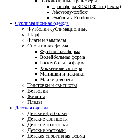
Эксклюзивные трансферы
Трансферы 3D/4D Флок (Lextra)
/shevrony-texflex/
Эмблемы Ecodomes
Сублимационная одежда
Футболки сублимационные
Шарфы
Флаги и вымпелы
Спортивная форма
Футбольная форма
Волейбольная форма
Баскетбольная форма
Хоккейные свитера
Манишки и накидки
Майки для бега
Толстовки и свитшоты
Ветровки
Жилеты
Пледы
Детская одежда
Детские футболки
Детские свитшоты
Детские толстовки
Детские костюмы
Детская спортивная форма