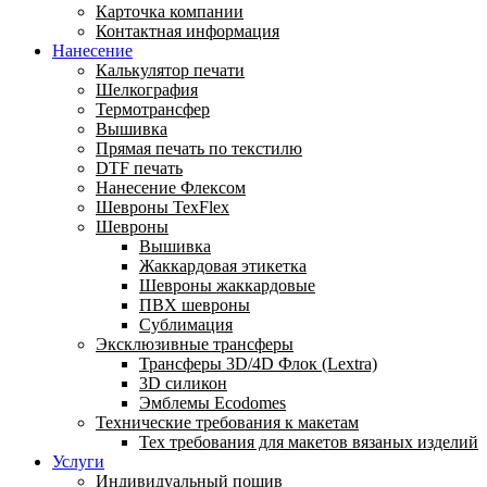
Карточка компании
Контактная информация
Нанесение
Калькулятор печати
Шелкография
Термотрансфер
Вышивка
Прямая печать по текстилю
DTF печать
Нанесение Флексом
Шевроны TexFlex
Шевроны
Вышивка
Жаккардовая этикетка
Шевроны жаккардовые
ПВХ шевроны
Сублимация
Эксклюзивные трансферы
Трансферы 3D/4D Флок (Lextra)
3D силикон
Эмблемы Ecodomes
Технические требования к макетам
Тех требования для макетов вязаных изделий
Услуги
Индивидуальный пошив