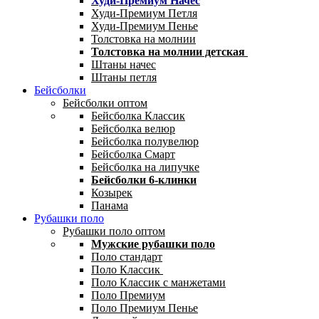
Худи-Премиум Начес
Худи-Премиум Петля
Худи-Премиум Пенье
Толстовка на молнии
Толстовка на молнии детская
Штаны начес
Штаны петля
Бейсболки
Бейсболки оптом
Бейсболка Классик
Бейсболка велюр
Бейсболка полувелюр
Бейсболка Смарт
Бейсболка на липучке
Бейсболки 6-клинки
Козырек
Панама
Рубашки поло
Рубашки поло оптом
Мужские рубашки поло
Поло стандарт
Поло Классик
Поло Классик с манжетами
Поло Премиум
Поло Премиум Пенье