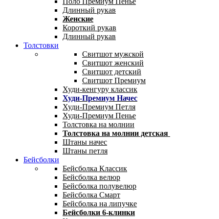
Поло Премиум Пенье
Длинный рукав
Женские
Короткий рукав
Длинный рукав
Толстовки
Свитшот мужской
Свитшот женский
Свитшот детский
Свитшот Премиум
Худи-кенгуру классик
Худи-Премиум Начес
Худи-Премиум Петля
Худи-Премиум Пенье
Толстовка на молнии
Толстовка на молнии детская
Штаны начес
Штаны петля
Бейсболки
Бейсболка Классик
Бейсболка велюр
Бейсболка полувелюр
Бейсболка Смарт
Бейсболка на липучке
Бейсболки 6-клинки