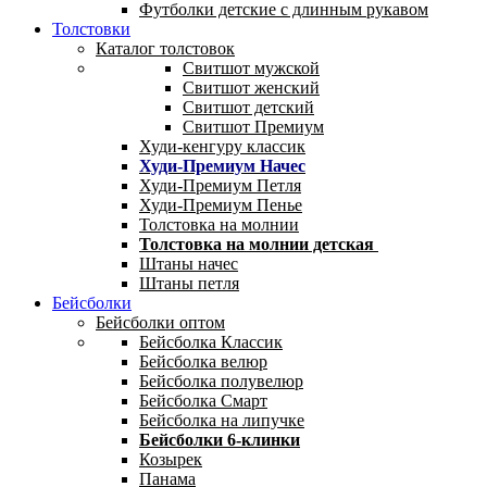
Футболки детские с длинным рукавом
Толстовки
Каталог толстовок
Свитшот мужской
Свитшот женский
Свитшот детский
Свитшот Премиум
Худи-кенгуру классик
Худи-Премиум Начес
Худи-Премиум Петля
Худи-Премиум Пенье
Толстовка на молнии
Толстовка на молнии детская
Штаны начес
Штаны петля
Бейсболки
Бейсболки оптом
Бейсболка Классик
Бейсболка велюр
Бейсболка полувелюр
Бейсболка Смарт
Бейсболка на липучке
Бейсболки 6-клинки
Козырек
Панама