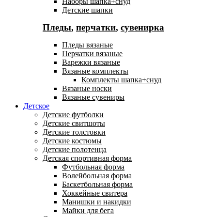
Наборы шапка+снуд
Детские шапки
Пледы
,
перчатки
,
сувенирка
Пледы вязаные
Перчатки вязаные
Варежки вязаные
Вязаные комплекты
Комплекты шапка+снуд
Вязаные носки
Вязаные сувениры
Детское
Детские футболки
Детские свитшоты
Детские толстовки
Детские костюмы
Детские полотенца
Детская спортивная форма
Футбольная форма
Волейбольная форма
Баскетбольная форма
Хоккейные свитера
Манишки и накидки
Майки для бега