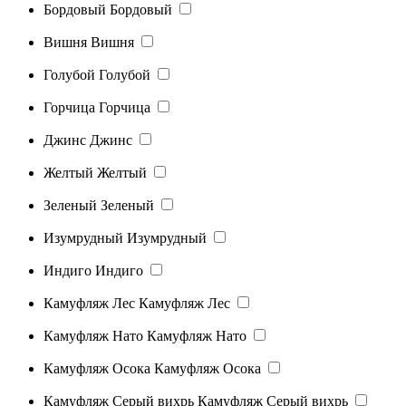
Бордовый
Бордовый
Вишня
Вишня
Голубой
Голубой
Горчица
Горчица
Джинс
Джинс
Желтый
Желтый
Зеленый
Зеленый
Изумрудный
Изумрудный
Индиго
Индиго
Камуфляж Лес
Камуфляж Лес
Камуфляж Нато
Камуфляж Нато
Камуфляж Осока
Камуфляж Осока
Камуфляж Серый вихрь
Камуфляж Серый вихрь